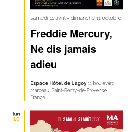
samedi 11 avril
-
dimanche 11 octobre
Freddie Mercury,
Ne dis jamais
adieu
Espace Hôtel de Lagoy
11 boulevard
Marceau, Saint-Rémy-de-Provence,
France
lun
10