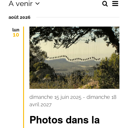
Évènements
Navi
À venir
Recherc
Recher
Liste
de
Sélectionnez
et
vues
août 2026
une
Évè
navigat
date.
lun
de
10
vues
Évènem
dimanche 15 juin 2025
-
dimanche 18
avril 2027
Photos dans la