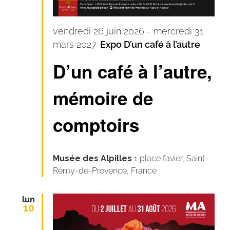
vendredi 26 juin 2026
-
mercredi 31
mars 2027
Expo D’un café à l’autre
D’un café à l’autre,
mémoire de
comptoirs
Musée des Alpilles
1 place favier, Saint-
Rémy-de-Provence, France
lun
10