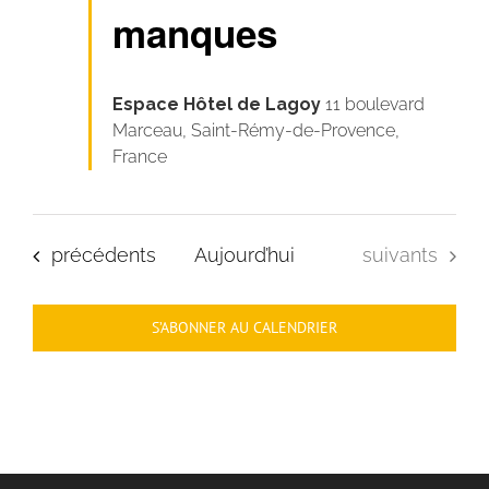
manques
Espace Hôtel de Lagoy
11 boulevard
Marceau, Saint-Rémy-de-Provence,
France
Évènements
Évènements
précédents
Aujourd’hui
suivants
S’ABONNER AU CALENDRIER