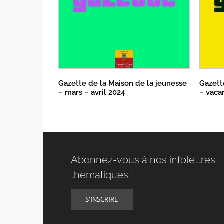
Gazette de la Maison de la jeunesse
Gazett
– mars – avril 2024
– vaca
Abonnez-vous à nos infolettres
thématiques !
S’INSCRIRE