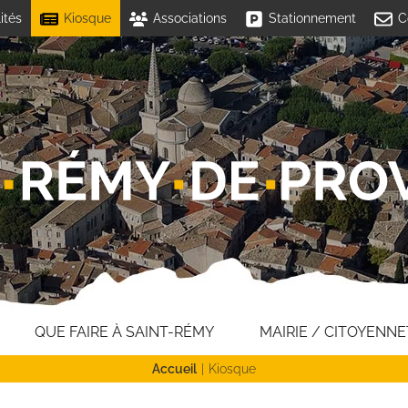
ités
Kiosque
Associations
Stationnement
C
QUE FAIRE À SAINT-RÉMY
MAIRIE / CITOYENNE
Accueil
Kiosque