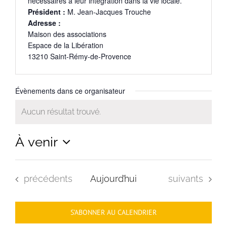
nécessaires à leur intégration dans la vie locale.
Président :
M. Jean-Jacques Trouche
Adresse :
Maison des associations
Espace de la Libération
13210 Saint-Rémy-de-Provence
Évènements dans ce organisateur
Aucun résultat trouvé.
Notice
À venir
Sélectionnez
une
Évènements
Évènements
précédents
Aujourd’hui
suivants
date.
S’ABONNER AU CALENDRIER