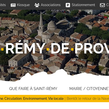
ités
Kiosque
Associations
Stationnement
C
QUE FAIRE À SAINT-RÉMY
MAIRIE / CITOYENNE
ne
Circulation
Environnement
Vie locale
Bientôt le retour de la Nav