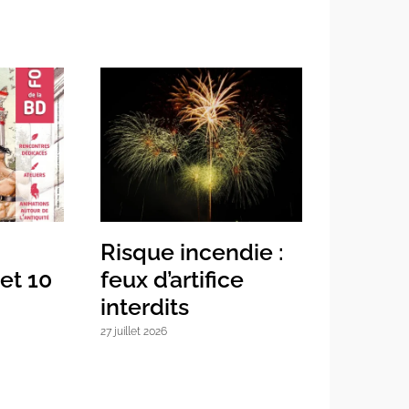
D
Risque incendie :
Feria 
 et 10
feux d’artifice
3 août 2026
interdits
27 juillet 2026