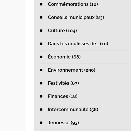
Commémorations (18)
Conseils municipaux (83)
Culture (104)
Dans les coulisses de… (10)
Économie (68)
Environnement (290)
 Forum BD
Risque incendie :
Festivités (63)
ient les 9 et 10
feux d’artifice
Finances (18)
ût
interdits
 2026
27 juillet 2026
Intercommunalité (58)
Jeunesse (93)