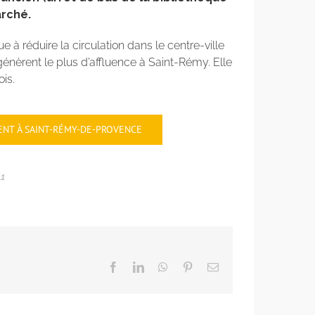
arché.
 à réduire la circulation dans le centre-ville
 génèrent le plus d’affluence à Saint-Rémy. Elle
is.
ENT À SAINT-RÉMY-DE-PROVENCE
11
Facebook
LinkedIn
WhatsApp
Pinterest
Email