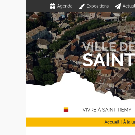
Passer
Agenda
Expositions
Actual
au
contenu
VIVRE À SAINT-RÉMY
Accueil
À la u