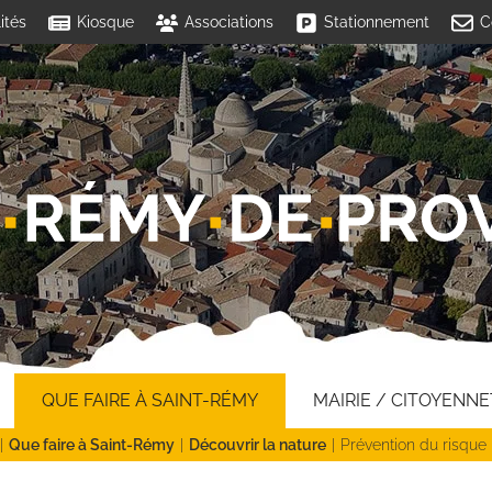
ités
Kiosque
Associations
Stationnement
C
QUE FAIRE À SAINT-RÉMY
MAIRIE / CITOYENNE
Que faire à Saint-Rémy
Découvrir la nature
Prévention du risque