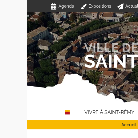
Passer
Agenda
Expositions
Actual
au
contenu
VIVRE À SAINT-RÉMY
Accueil