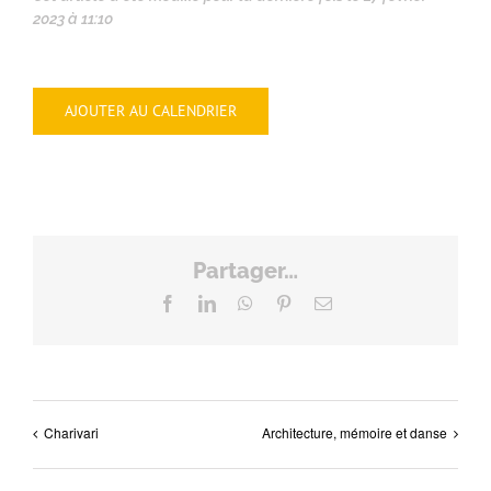
2023 à 11:10
AJOUTER AU CALENDRIER
Partager…
Facebook
LinkedIn
WhatsApp
Pinterest
Email
Charivari
Architecture, mémoire et danse