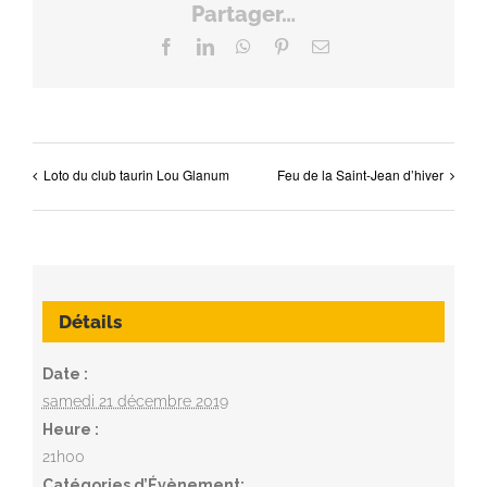
Partager…
Facebook
LinkedIn
WhatsApp
Pinterest
Email
Loto du club taurin Lou Glanum
Feu de la Saint-Jean d’hiver
Détails
Date :
samedi 21 décembre 2019
Heure :
21h00
Catégories d’Évènement: