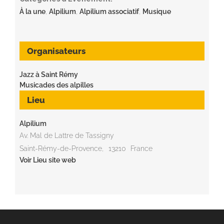
À la une
,
Alpilium
,
Alpilium associatif
,
Musique
Organisateurs
Jazz à Saint Rémy
Musicades des alpilles
Lieu
Alpilium
Av. Mal de Lattre de Tassigny
Saint-Rémy-de-Provence
,
13210
France
Voir Lieu site web