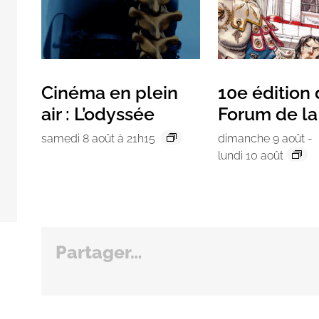
Cinéma en plein
10e édition
air : L’odyssée
Forum de l
samedi 8 août à 21h15
dimanche 9 août
-
lundi 10 août
Partager…