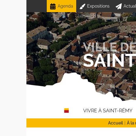
Passer
Agenda
Expositions
Actual
au
contenu
VIVRE À SAINT-RÉMY
Accueil
À la