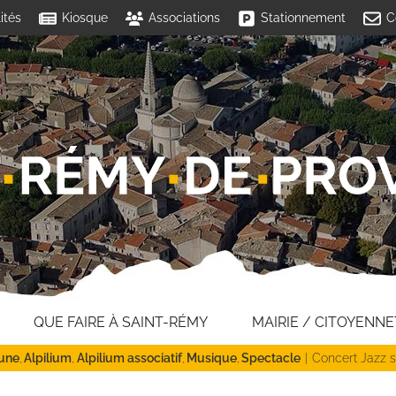
ités
Kiosque
Associations
Stationnement
C
QUE FAIRE À SAINT-RÉMY
MAIRIE / CITOYENNE
 une
Alpilium
Alpilium associatif
Musique
Spectacle
Concert Jazz s