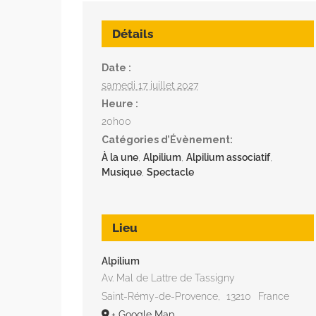
Détails
Date :
samedi 17 juillet 2027
Heure :
20h00
Catégories d’Évènement:
À la une
,
Alpilium
,
Alpilium associatif
,
Musique
,
Spectacle
Lieu
Alpilium
Av. Mal de Lattre de Tassigny
Saint-Rémy-de-Provence
,
13210
France
+ Google Map