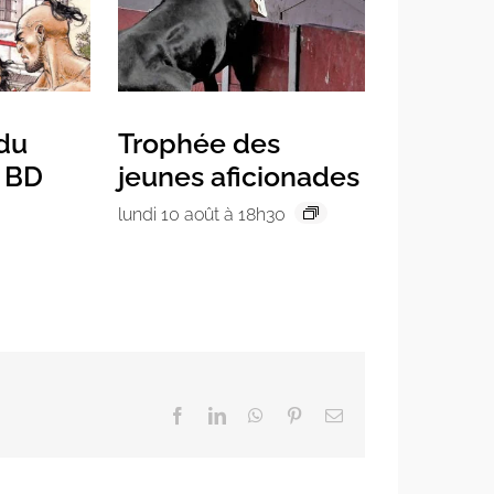
 du
Trophée des
a BD
jeunes aficionades
lundi 10 août à 18h30
Facebook
LinkedIn
WhatsApp
Pinterest
Email