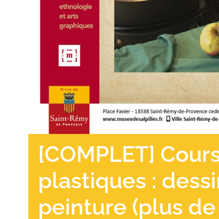
[COMPLET] Cours 
plastiques : dess
peinture (plus de