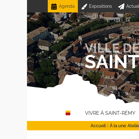
Passer
Agenda
Expositions
Actual
au
contenu
VIVRE À SAINT-RÉMY
Accueil
À la une
Ateli