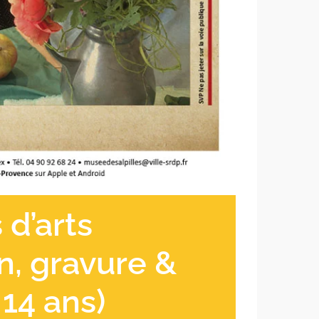
d’arts
in, gravure &
 14 ans)