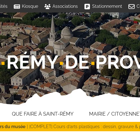
ités
Kiosque
Associations
Stationnement
C
QUE FAIRE À SAINT-RÉMY
MAIRIE / CITOYENNE
ers du musée
[COMPLET] Cours d’arts plastiques : dessin, gravure & 