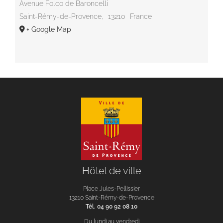
Avenue Folco de Baroncelli
Saint-Rémy-de-Provence
,
13210
France
+ Google Map
Hôtel de ville
Place Jules-Pellissier
13210 Saint-Rémy-de-Provence
Tél. 04 90 92 08 10
Du lundi au vendredi