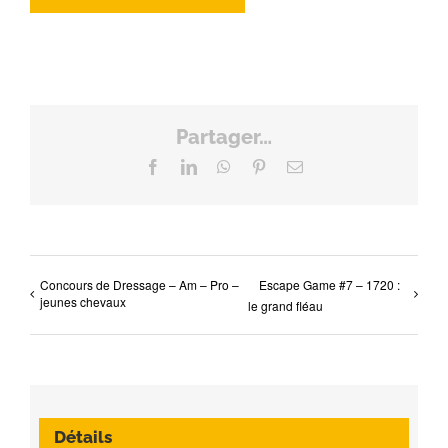
Partager…
Facebook
LinkedIn
WhatsApp
Pinterest
Email
Concours de Dressage – Am – Pro –
Escape Game #7 – 1720 :
jeunes chevaux
le grand fléau
Détails