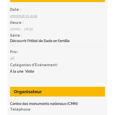
Date :
vendredi 21 août
Heure :
10h00 - 11h30
Série :
Découvrir l’Hôtel de Sade en famille
Prix :
4€
Catégories d’Évènement:
À la une
,
Visite
Organisateur
Centre des monuments nationaux (CMN)
Téléphone