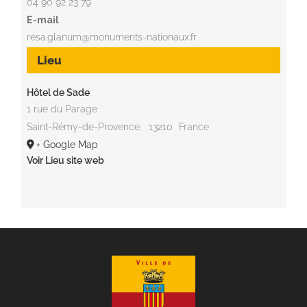
04 90 92 23 79
E-mail
resa.glanum@monuments-nationaux.fr
Lieu
Hôtel de Sade
1 rue du Parage
Saint-Rémy-de-Provence
,
13210
France
+ Google Map
Voir Lieu site web