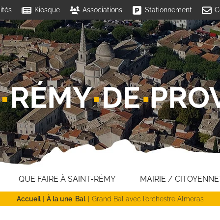
ités
Kiosque
Associations
Stationnement
C
QUE FAIRE À SAINT-RÉMY
MAIRIE / CITOYENNE
Accueil
À la une
Bal
Grand Bal avec l’orchestre Almeras