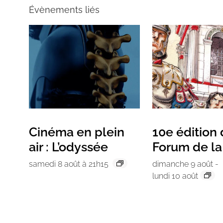
Évènements liés
Cinéma en plein
10e édition
air : L’odyssée
Forum de l
samedi 8 août à 21h15
dimanche 9 août
-
lundi 10 août