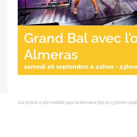
Grand Bal avec l’
Almeras
samedi 26 septembre à 20h00
-
23h0
Cet article a été modifié pour la dernière fois le 13 février 202