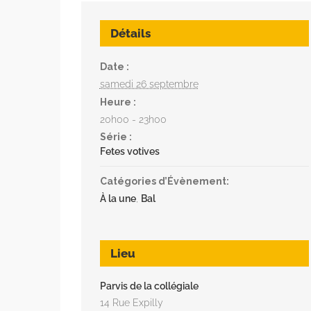
Détails
Date :
samedi 26 septembre
Heure :
20h00 - 23h00
Série :
Fetes votives
Catégories d’Évènement:
À la une
,
Bal
Lieu
Parvis de la collégiale
14 Rue Expilly