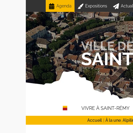
Passer
Agenda
Expositions
Actual
au
contenu
VIVRE À SAINT-RÉMY
Accueil
À la une
Alpil