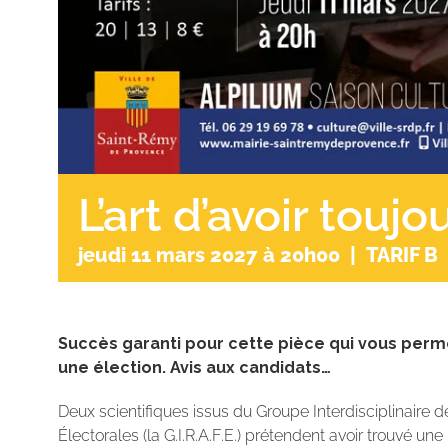
L’art d’avoir toujo
jeudi 11 mars 2027 à 20h00
|
TARIF B
Succès garanti pour cette pièce qui vous per
une élection. Avis aux candidats…
Deux scientifiques issus du Groupe Interdisciplinaire
Électorales (la G.I.R.A.F.E.) prétendent avoir trouvé une m