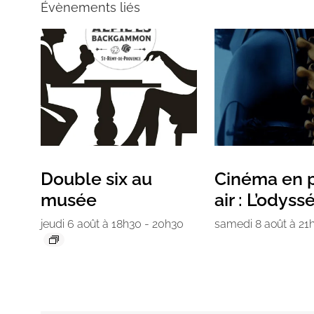
Évènements liés
Double six au
Cinéma en p
musée
air : L’odyss
jeudi 6 août à 18h30
-
20h30
samedi 8 août à 21