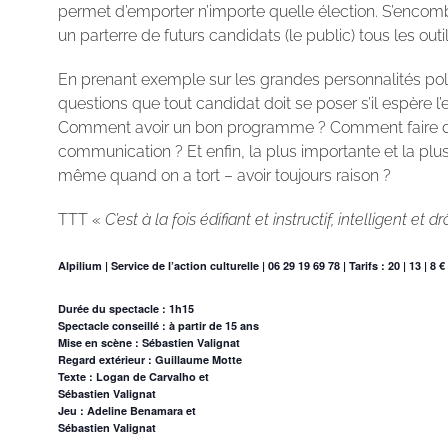
permet d’emporter n’importe quelle élection. S’encomb
un parterre de futurs candidats (le public) tous les ou
En prenant exemple sur les grandes personnalités pol
questions que tout candidat doit se poser s’il espère l’
Comment avoir un bon programme ? Comment faire disp
communication ? Et enfin, la plus importante et la plu
même quand on a tort – avoir toujours raison ?
TTT «
C’est à la fois édifiant et instructif, intelligent et
Alpilium | Service de l’action culturelle | 06 29 19 69 78 | Tarifs : 20 | 13 | 8 €
Durée du spectacle : 1h15
Spectacle conseillé : à partir de 15 ans
Mise en scène : Sébastien Valignat
Regard extérieur : Guillaume Motte
Texte : Logan de Carvalho et
Sébastien Valignat
Jeu : Adeline Benamara et
Sébastien Valignat