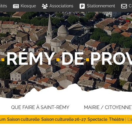
ités
Kiosque
Associations
Stationnement
C
QUE FAIRE À SAINT-RÉMY
MAIRIE / CITOYENNE
ium
Saison culturelle
Saison culturelle 26-27
Spectacle
Théâtre
L’