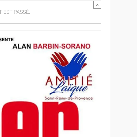
×
 EST PASSÉ.