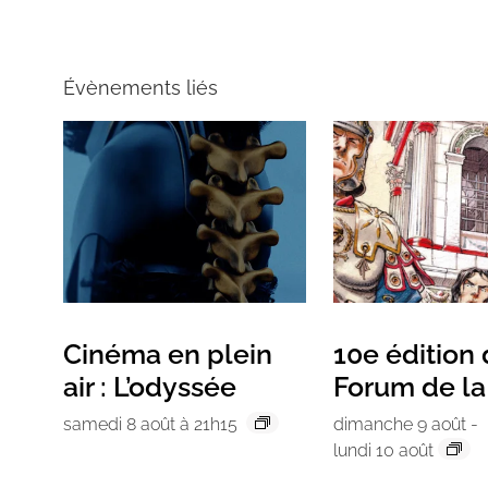
Évènements liés
Cinéma en plein
10e édition
air : L’odyssée
Forum de l
samedi 8 août à 21h15
dimanche 9 août
-
lundi 10 août