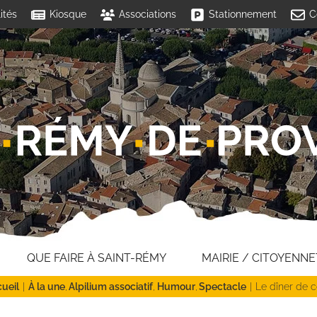
ités
Kiosque
Associations
Stationnement
C
QUE FAIRE À SAINT-RÉMY
MAIRIE / CITOYENNE
ueil
À la une
Alpilium associatif
Humour
Spectacle
Le dîner de 