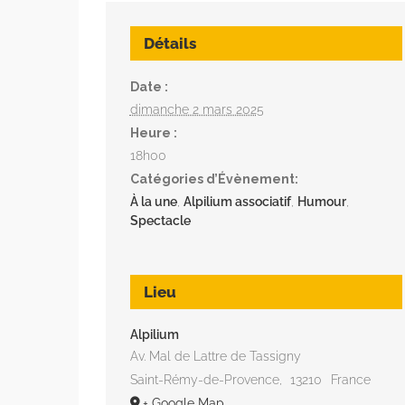
Détails
Date :
dimanche 2 mars 2025
Heure :
18h00
Catégories d’Évènement:
À la une
,
Alpilium associatif
,
Humour
,
Spectacle
Lieu
Alpilium
Av. Mal de Lattre de Tassigny
Saint-Rémy-de-Provence
,
13210
France
+ Google Map