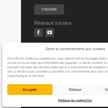
S’INSCRIRE
Réseaux sociaux
Gérer le consentement aux cookies
Pour offrir les meilleures expériences, nous utilisons des technologies telles
stocker et/ou accéder aux informations des appareils. Le fait de consentir à
permettra de traiter des données telles que le comportement de navigation o
site. Le fait de ne pas consentir ou de retirer son consentement peut avoir un 
caractéristiques et fonctions.
Accepter
Refuser
Vo
Politique de cookies
CGU