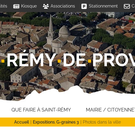
ités
Kiosque
Associations
Stationnement
C
QUE FAIRE À SAINT-RÉMY
MAIRIE / CITOYENNE
Accueil
Expositions
G-graines 3
Photos dans la ville