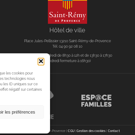
Hôtel de ville
Place Jules-Pellissier 13210 Saint-Rémy-de-Provence
Tél. 04 90 92 08 10
Du lundi au vendredi de 8h30 à 12h et de 13h30 à 17h30
(vendredi fermeture à 16h30)
 que les cookies pour
 ces technologies nous
u les ID uniques sur ce
effet négatif sur certaines
ir les préférences
©Ville de Saint-Rémy-de-Provence |
CGU
|
Gestion des cookies
|
Contact