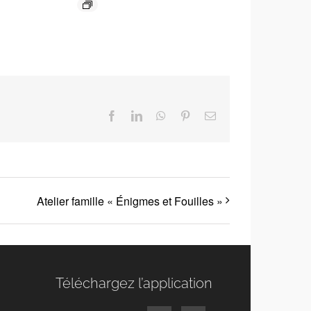
Facebook
LinkedIn
WhatsApp
Pinterest
Email
Atelier famille « Énigmes et Fouilles »
Téléchargez l’application