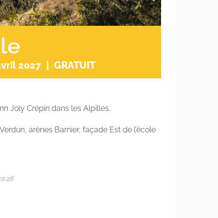
lle
vril 2027
|
GRATUIT
 Joly Crépin dans les Alpilles.
Verdun, arènes Barnier, façade Est de l’école
10:26