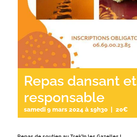
Repas dansant et
responsable
samedi 9 mars 2024 à 19h30
|
20€
Repas de soutien au Trek’In les Gazelles !