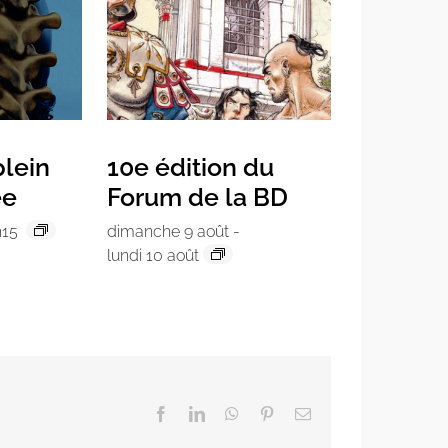
lein
10e édition du
ée
Forum de la BD
h15
dimanche 9 août
-
lundi 10 août
Facebook
LinkedIn
WhatsApp
Pinterest
Email