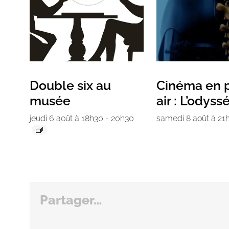
Double six au
Cinéma en p
musée
air : L’odyss
jeudi 6 août à 18h30
-
20h30
samedi 8 août à 21
Partager…