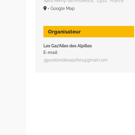
Saint-Rémy-de-Provence
,
13210
France
+ Google Map
Organisateur
Les Gaz’Ailes des Alpilles
E-mail
3gazellesdesalpilles@gmail.com