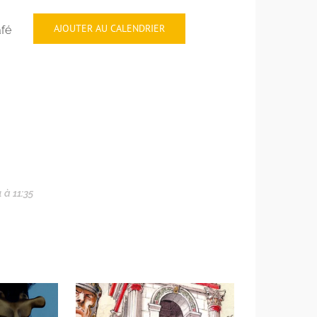
AJOUTER AU CALENDRIER
afé
 à 11:35