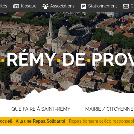
ités
Kiosque
Associations
Stationnement
C
QUE FAIRE À SAINT-RÉMY
MAIRIE / CITOYENNE
ccueil
À la une
Repas
Solidarité
Repas dansant et éco responsab