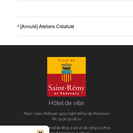
[Annulé] Ateliers Créafuté
Hôtel de ville
Place Jules-Pellissier 13210 Saint-Rémy-de-Provence
Tél. 04 90 92 08 10
Du lundi au vendredi de 8h30 à 12h et de 13h30 à 17h30