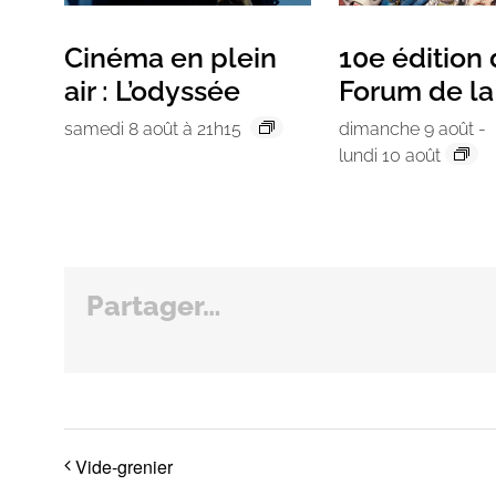
Cinéma en plein
10e édition
air : L’odyssée
Forum de l
samedi 8 août à 21h15
dimanche 9 août
-
lundi 10 août
Partager…
Vide-grenier