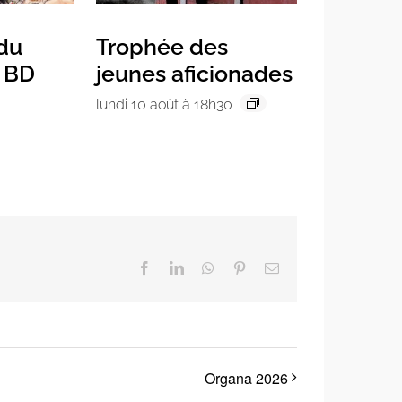
 du
Trophée des
a BD
jeunes aficionades
lundi 10 août à 18h30
Facebook
LinkedIn
WhatsApp
Pinterest
Email
Organa 2026