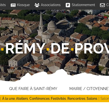
ités
Kiosque
Associations
Stationnement
C
QUE FAIRE À SAINT-RÉMY
MAIRIE / CITOYENNE
À la une
Ateliers
Conférences
Festivités
Rencontres
Salons
Salon