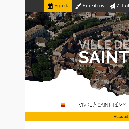
Passer
Agenda
Expositions
Actual
au
contenu
VIVRE À SAINT-RÉMY
Accueil