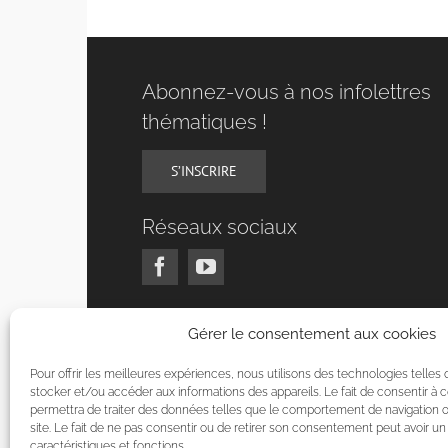
Abonnez-vous à nos infolettres
thématiques !
S’INSCRIRE
Réseaux sociaux
Gérer le consentement aux cookies
Pour offrir les meilleures expériences, nous utilisons des technologies telles
stocker et/ou accéder aux informations des appareils. Le fait de consentir à
permettra de traiter des données telles que le comportement de navigation o
site. Le fait de ne pas consentir ou de retirer son consentement peut avoir un 
caractéristiques et fonctions.