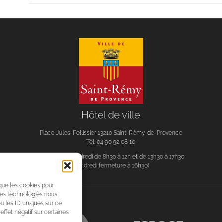
Hôtel de ville
Place Jules-Pellissier 13210 Saint-Rémy-de-Provence
Tél. 04 90 92 08 10
Du lundi au vendredi de 8h30 à 12h et de 13h30 à 17h30
(vendredi fermeture à 16h30)
 que les cookies pour
 ces technologies nous
u les ID uniques sur ce
effet négatif sur certaines