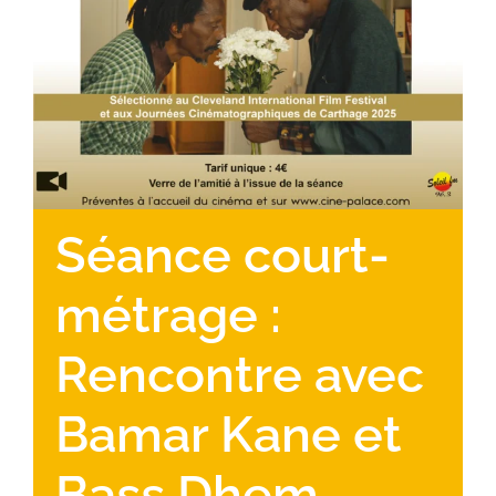
Séance court-
métrage :
Rencontre avec
Bamar Kane et
Bass Dhem