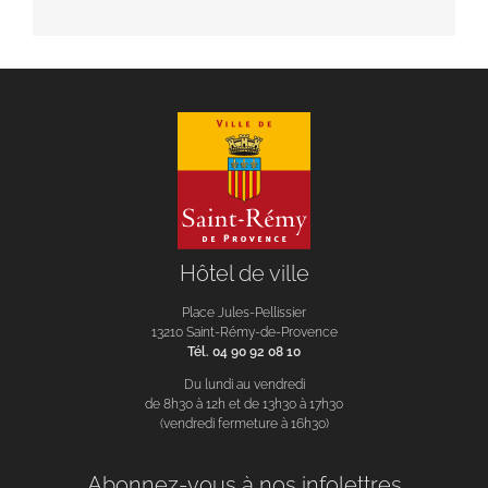
Hôtel de ville
Place Jules-Pellissier
13210 Saint-Rémy-de-Provence
Tél. 04 90 92 08 10
Du lundi au vendredi
de 8h30 à 12h et de 13h30 à 17h30
(vendredi fermeture à 16h30)
Abonnez-vous à nos infolettres