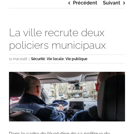
Précédent
Suivant
La ville recrute deux
policiers municipaux
11 mai 2026
|
Sécurité
,
Vie locale
,
Vie publique
Voir
l'image
agrandie
Dans le cadre de l’évolution de sa politique de