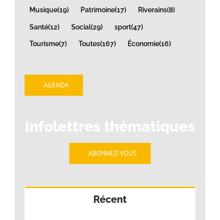
Musique
(19)
Patrimoine
(17)
Riverains
(8)
Santé
(12)
Social
(29)
sport
(47)
Tourisme
(7)
Toutes
(167)
Économie
(16)
AGENDA
Infolettres thématiques
ABONNEZ-VOUS
Récent