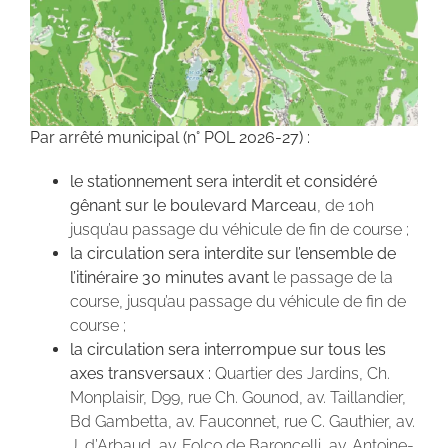
Par arrêté municipal (n° POL 2026-27) :
le stationnement sera interdit et considéré
gênant sur le boulevard Marceau
, de 10h
jusqu’au passage du véhicule de fin de course ;
la circulation sera interdite sur l’ensemble de
l’itinéraire 30 minutes avant
le passage de la
course, jusqu’au passage du véhicule de fin de
course ;
la circulation sera interrompue sur tous les
axes transversaux :
Quartier des Jardins, Ch.
Monplaisir, D99, rue Ch. Gounod, av. Taillandier,
Bd Gambetta, av. Fauconnet, rue C. Gauthier, av.
J. d’Arbaud, av. Folco de Baroncelli, av. Antoine-