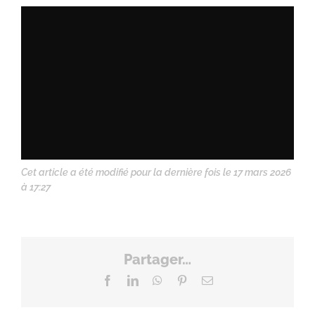
Cet article a été modifié pour la dernière fois le 17 mars 2026
à 17:27
Partager…
Facebook
LinkedIn
WhatsApp
Pinterest
Email