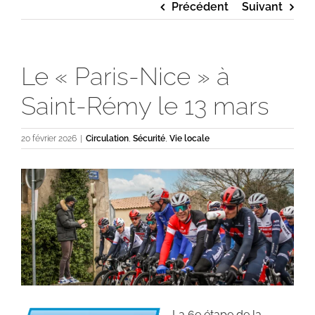
Précédent
Suivant
Le « Paris-Nice » à
Saint-Rémy le 13 mars
20 février 2026
|
Circulation
,
Sécurité
,
Vie locale
Voir
l'image
agrandie
La 6e étape de la