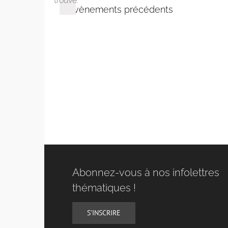
trouvé.
Évènements
précédents
Abonnez-vous à nos infolettres
thématiques !
S’INSCRIRE