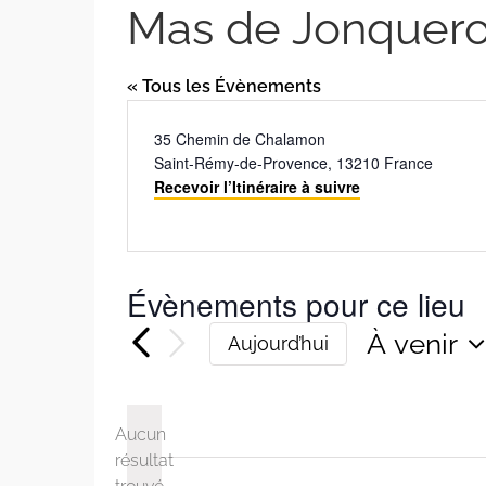
Mas de Jonquero
« Tous les Évènements
Adresse
35 Chemin de Chalamon
Saint-Rémy-de-Provence
,
13210
France
Recevoir l’Itinéraire à suivre
Évènements pour ce lieu
À venir
Aujourd’hui
Sélectio
une
date.
Aucun
résultat
Notice