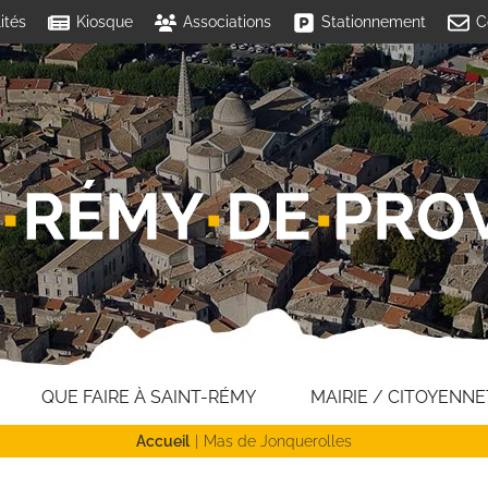
ités
Kiosque
Associations
Stationnement
C
QUE FAIRE À SAINT-RÉMY
MAIRIE / CITOYENNE
Accueil
Mas de Jonquerolles