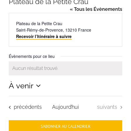
Plateau de la Petite Crau
« Tous les Évènements
Adresse
Plateau de la Petite Crau
Saint-Rémy-de-Provence
,
13210
France
Recevoir l’Itinéraire à suivre
Évènements pour ce lieu
Aucun résultat trouvé.
Notice
À venir
Sélectionnez
une
Évènements
Évènements
précédents
Aujourd’hui
suivants
date.
S’ABONNER AU CALENDRIER