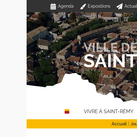
Passer
Agenda
Expositions
Actual
au
contenu
VIVRE À SAINT-RÉMY
Accueil
Jou