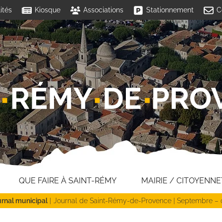
ités
Kiosque
Associations
Stationnement
C
QUE FAIRE À SAINT-RÉMY
MAIRIE / CITOYENNE
rnal municipal
Journal de Saint-Rémy-de-Provence | Septembre – 