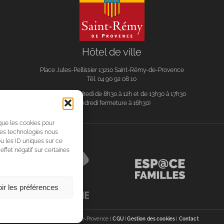
Hôtel de ville
Place Jules-Pellissier 13210 Saint-Rémy-de-Provence
Tél. 04 90 92 08 10
Du lundi au vendredi de 8h30 à 12h et de 13h30 à 17h30
(vendredi fermeture à 16h30)
 que les cookies pour
 ces technologies nous
u les ID uniques sur ce
effet négatif sur certaines
ir les préférences
©Ville de Saint-Rémy-de-Provence |
CGU
|
Gestion des cookies
|
Contact