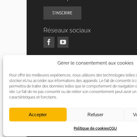
S’INSCRIRE
Réseaux sociaux
Gérer le consentement aux cookies
Pour offrir les meilleures expériences, nous utilisons des technologies telles
stocker et/ou accéder aux informations des appareils. Le fait de consentir à
permettra de traiter des données telles que le comportement de navigation o
site. Le fait de ne pas consentir ou de retirer son consentement peut avoir un 
caractéristiques et fonctions.
Accepter
Refuser
Vo
Politique de cookies
CGU