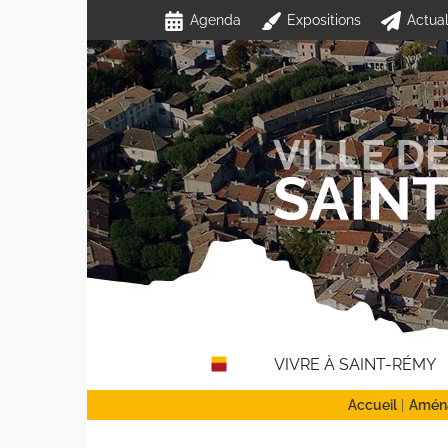
Passer
Agenda
Expositions
Actual
au
contenu
VIVRE À SAINT-RÉMY
Accueil
Amén