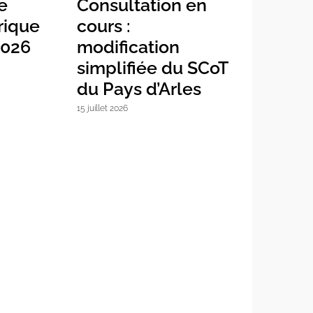
e
Consultation en
Feria 
rique
cours :
3 août 2026
 2026
modification
simplifiée du SCoT
du Pays d’Arles
15 juillet 2026