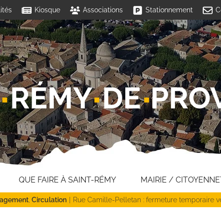
ités
Kiosque
Associations
Stationnement
C
QUE FAIRE À SAINT-RÉMY
MAIRIE / CITOYENNE
agement
Circulation
Rue Camille-Pelletan : fermeture temporaire 