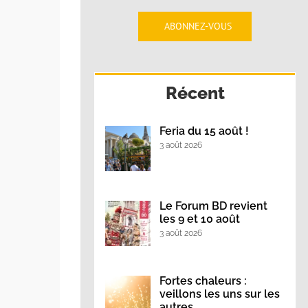
vaux sur le
Consultation en
eau électrique
cours :
ABONNEZ-VOUS
28 juillet 2026
modification
simplifiée du SCoT
et 2026
du Pays d’Arles
Récent
15 juillet 2026
Feria du 15 août !
3 août 2026
Le Forum BD revient
les 9 et 10 août
3 août 2026
Fortes chaleurs :
veillons les uns sur les
autres