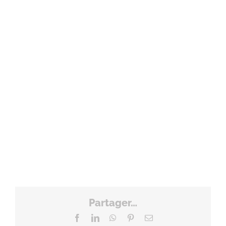
Partager…
Facebook
LinkedIn
WhatsApp
Pinterest
Email