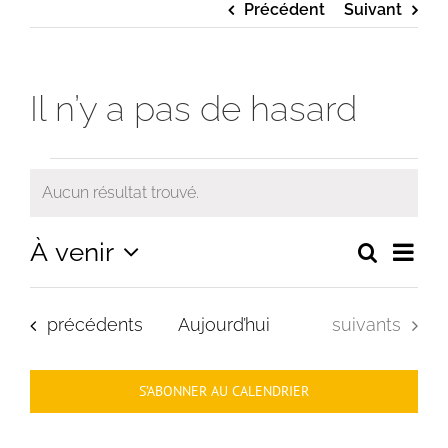
Précédent
Suivant
Il n’y a pas de hasard
Évènements
Aucun résultat trouvé.
Notice
Navi
À venir
Recherc
Recherche
Liste
de
et
Sélectionnez
navigation
vues
de
une
vues
Évè
Évènements
Évènements
précédents
Aujourd’hui
suivants
Évènements
date.
S’ABONNER AU CALENDRIER