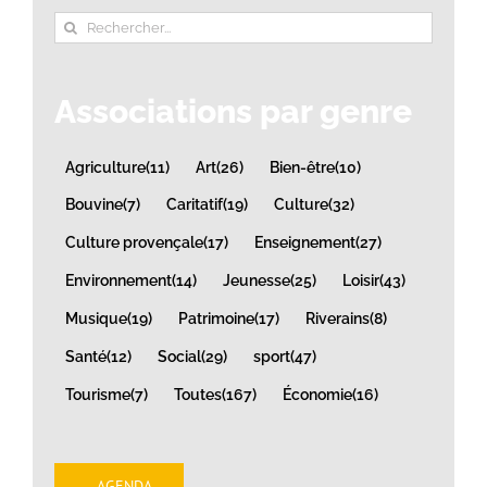
Rechercher:
Associations par genre
Agriculture
(11)
Art
(26)
Bien-être
(10)
Bouvine
(7)
Caritatif
(19)
Culture
(32)
Culture provençale
(17)
Enseignement
(27)
Environnement
(14)
Jeunesse
(25)
Loisir
(43)
Musique
(19)
Patrimoine
(17)
Riverains
(8)
Santé
(12)
Social
(29)
sport
(47)
Tourisme
(7)
Toutes
(167)
Économie
(16)
AGENDA