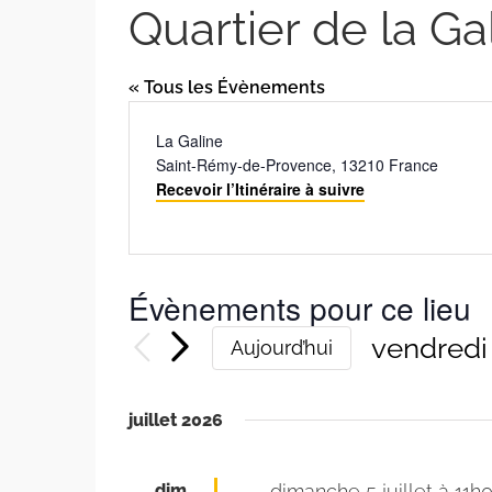
Quartier de la Ga
« Tous les Évènements
Adresse
La Galine
Saint-Rémy-de-Provence
,
13210
France
Recevoir l’Itinéraire à suivre
Évènements pour ce lieu
vendredi 
Aujourd’hui
Sélectio
une
juillet 2026
date.
dim
dimanche 5 juillet à 11h