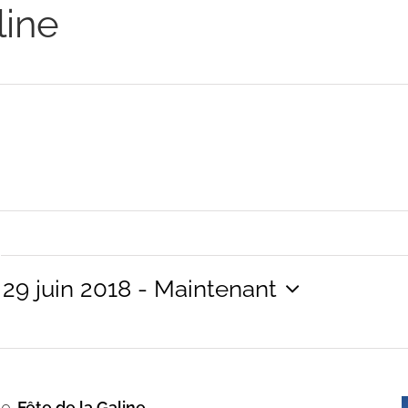
line
29 juin 2018
 - 
Maintenant
nnez
00
Fête de la Galine