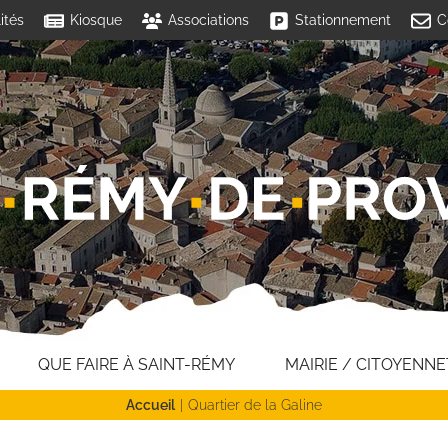
ités
Kiosque
Associations
Stationnement
C
QUE FAIRE À SAINT-RÉMY
MAIRIE / CITOYENNE
Accueil
Quartier de la Galine