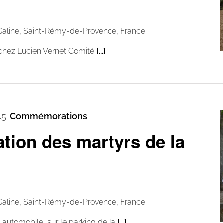
Galine, Saint-Rémy-de-Provence, France
 chez Lucien Vernet Comité
[...]
45
Commémorations
ion des martyrs de la
Galine, Saint-Rémy-de-Provence, France
utomobile, sur le parking de la
[...]