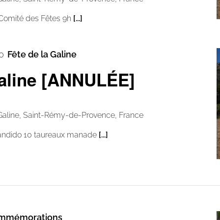
 Comité des Fêtes 9h
[...]
0
Fête de la Galine
Galine [ANNULÉE]
Galine, Saint-Rémy-de-Provence, France
Bandido 10 taureaux manade
[...]
mmémorations