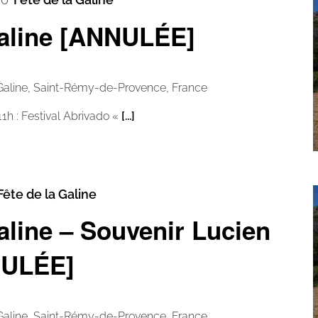
Galine [ANNULÉE]
Galine, Saint-Rémy-de-Provence, France
11h : Festival Abrivado «
[...]
Fête de la Galine
aline – Souvenir Lucien
NULÉE]
Galine, Saint-Rémy-de-Provence, France