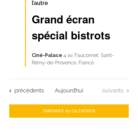
l’autre
Grand écran
spécial bistrots
Ciné-Palace
4 av. Fauconnet, Saint-
Rémy-de-Provence, France
Évènements
Évènements
précédents
Aujourd’hui
suivants
S’ABONNER AU CALENDRIER