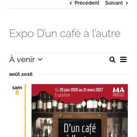
Précédent
Suivant
Expo D’un café à l’autre
Évènements
Navi
À venir
Recherc
Recherche
Liste
de
et
Sélectionnez
navigation
vues
de
août 2026
une
vues
Évè
Évènements
date.
sam
8