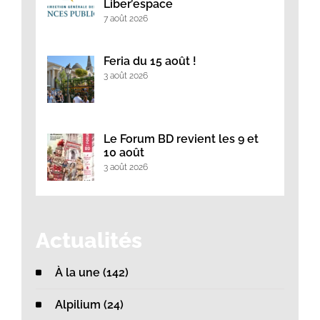
Liber’espace
7 août 2026
Feria du 15 août !
3 août 2026
Le Forum BD revient les 9 et
10 août
3 août 2026
Actualités
À la une (142)
Alpilium (24)