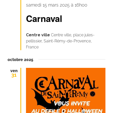
Carnaval
samedi 15 mars 2025 à 16h00
pour
Carnaval
tous
!
Centre ville
Centre ville, place jules-
pellissier, Saint-Rémy-de-Provence,
France
octobre 2025
ven
31