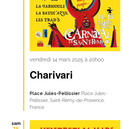
Carnaval
vendredi 14 mars 2025 à 20h00
pour
Charivari
tous
!
Place Jules-Pellissier
Place Jules-
Pellissier, Saint-Rémy-de-Provence,
France
sam
15