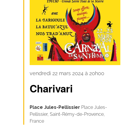
Carnaval
vendredi 22 mars 2024 à 20h00
pour
Charivari
tous
!
Place Jules-Pellissier
Place Jules-
Pellissier, Saint-Rémy-de-Provence,
France