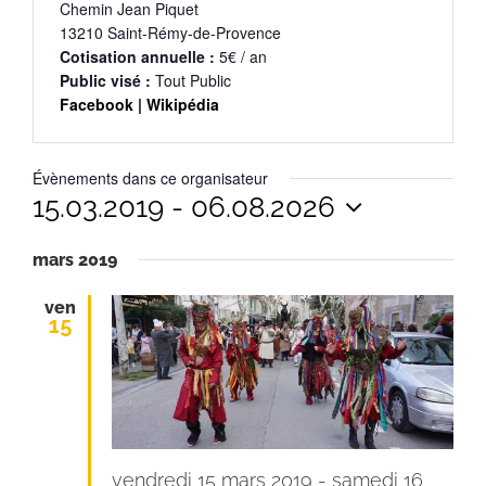
Chemin Jean Piquet
13210 Saint-Rémy-de-Provence
Cotisation annuelle :
5€ / an
Public visé :
Tout Public
Facebook |
Wikipédia
Évènements dans ce organisateur
15.03.2019
 - 
06.08.2026
Sélectionnez
mars 2019
une
date.
ven
15
vendredi 15 mars 2019
-
samedi 16