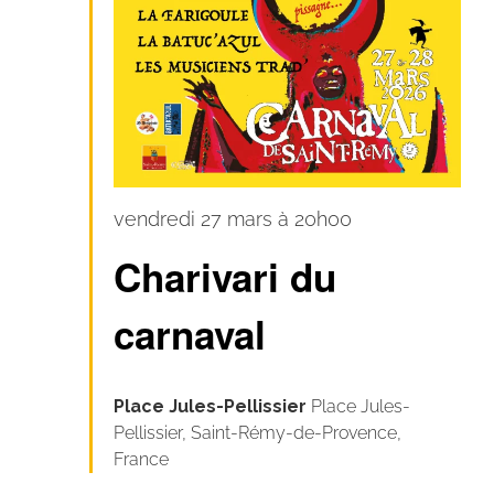
Carnaval
vendredi 27 mars à 20h00
pour
Charivari du
tous
!
carnaval
Place Jules-Pellissier
Place Jules-
Pellissier, Saint-Rémy-de-Provence,
France