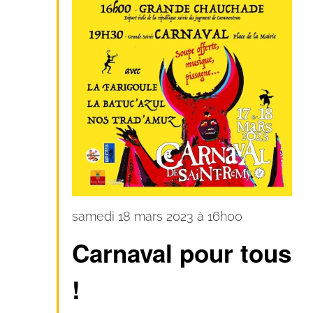
Carnaval
samedi 18 mars 2023 à 16h00
pour
Carnaval pour tous
tous
!
!