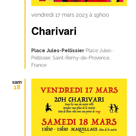
Carnaval
vendredi 17 mars 2023 à 19h00
pour
Charivari
tous
!
Place Jules-Pellissier
Place Jules-
Pellissier, Saint-Rémy-de-Provence,
France
sam
18