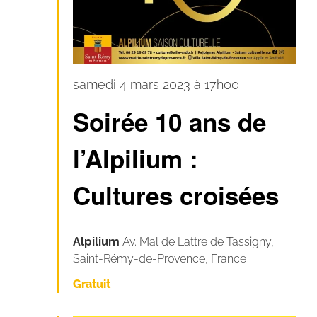
10
samedi 4 mars 2023 à 17h00
ans
Soirée 10 ans de
Alpilium
l’Alpilium :
Cultures croisées
Alpilium
Av. Mal de Lattre de Tassigny,
Saint-Rémy-de-Provence, France
Gratuit