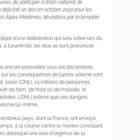
nes, de participer à l’élan national de
 déjà fait un don en octobre 2020 pour les
es Alpes-Maritimes, dévastées par la tempête
bjet d’une délibération qui sera votée lors du
à, à l’unanimité, les élus se sont prononcés
imes encore ensevelies sous les décombres,
es sur les conséquences de l’après-séisme sont
, et, selon l’ONU, 23 millions de personnes
rir de faim, de froid ou de maladie, le
inistrées. L’ONU estime que ces dangers
 séisme lui-même.
De nombreux pays, dont la France, ont envoyé
emps, à la course contre la montre consistant
leurs débloqué une aide d’urgence de 12