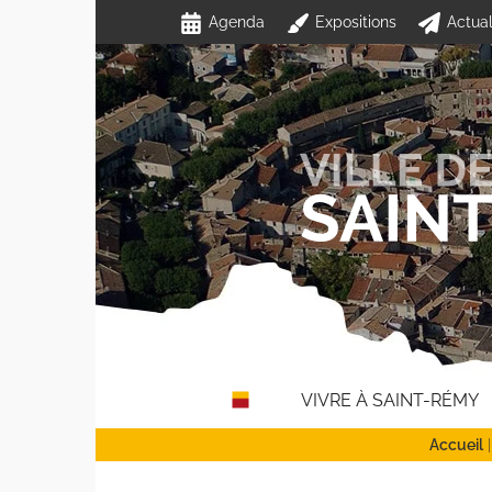
Passer
Agenda
Expositions
Actual
au
contenu
VIVRE À SAINT-RÉMY
Accueil