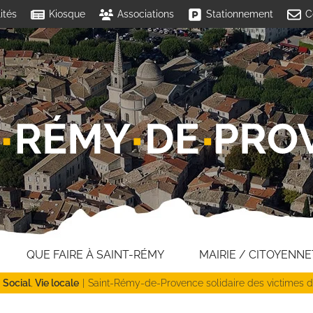
ités
Kiosque
Associations
Stationnement
C
QUE FAIRE À SAINT-RÉMY
MAIRIE / CITOYENNE
Social
Vie locale
Saint-Rémy-de-Provence solidaire des victimes 