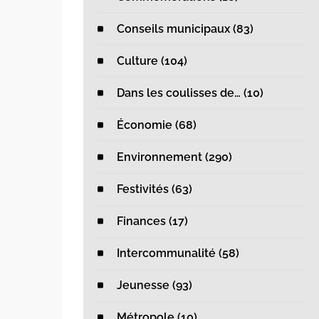
Conseils municipaux (83)
Culture (104)
Dans les coulisses de… (10)
 BD
Fortes chaleurs :
Fer
Économie (68)
s 9 et 10
veillons les uns
3 août
Environnement (290)
sur les autres
Festivités (63)
28 juillet 2026
Finances (17)
Intercommunalité (58)
Jeunesse (93)
Métropole (10)