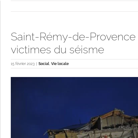
Saint-Rémy-de-Provence s
victimes du séisme
15 février 2023
|
Social
,
Vie locale
Voir
l'image
agrandie