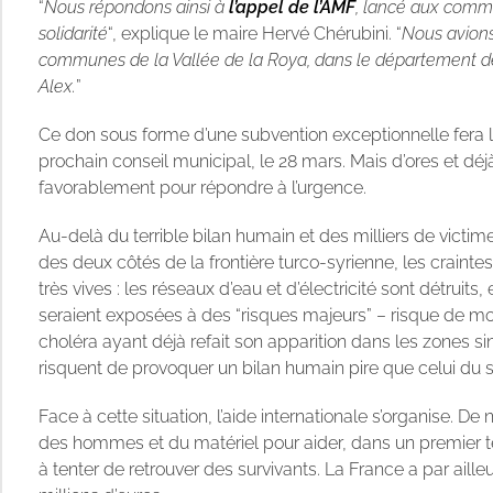
“
Nous répondons ainsi à
l’appel de l’AMF
, lancé aux commu
solidarité
“, explique le maire Hervé Chérubini. “
Nous avions
communes de la Vallée de la Roya, dans le département d
Alex.
”
Ce don sous forme d’une subvention exceptionnelle fera l’o
prochain conseil municipal, le 28 mars. Mais d’ores et déj
favorablement pour répondre à l’urgence.
Au-delà du terrible bilan humain et des milliers de vict
des deux côtés de la frontière turco-syrienne, les craint
très vives : les réseaux d’eau et d’électricité sont détruits
seraient exposées à des “risques majeurs” – risque de mou
choléra ayant déjà refait son apparition dans les zones s
risquent de provoquer un bilan humain pire que celui du
Face à cette situation, l’aide internationale s’organise. 
des hommes et du matériel pour aider, dans un premier t
à tenter de retrouver des survivants. La France a par ail