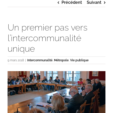
Précédent
Suivant
Un premier pas vers
l’intercommunalité
unique
9 mars 2018
|
Intercommunalité
,
Métropole
,
Vie publique
Voir
l'image
agrandie