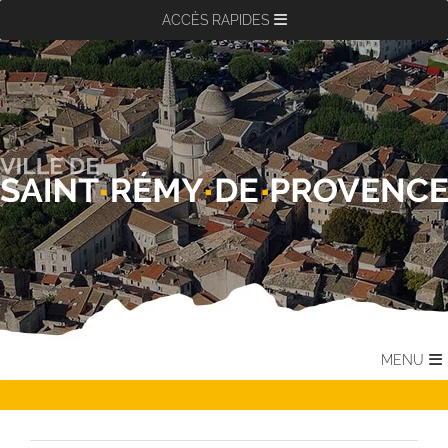
Passer
ACCÈS RAPIDES
au
contenu
MENU