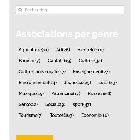
Rechercher:
Associations par genre
Agriculture
(11)
Art
(26)
Bien-être
(10)
Bouvine
(7)
Caritatif
(19)
Culture
(32)
Culture provençale
(17)
Enseignement
(27)
Environnement
(14)
Jeunesse
(25)
Loisir
(43)
Musique
(19)
Patrimoine
(17)
Riverains
(8)
Santé
(12)
Social
(29)
sport
(47)
Tourisme
(7)
Toutes
(167)
Économie
(16)