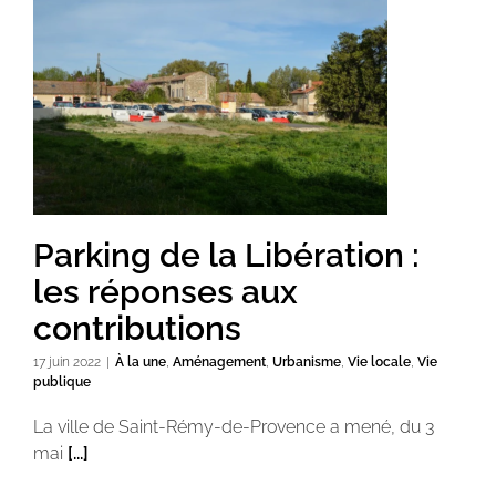
Parking de la Libération :
les réponses aux
contributions
17 juin 2022
|
À la une
,
Aménagement
,
Urbanisme
,
Vie locale
,
Vie
publique
La ville de Saint-Rémy-de-Provence a mené, du 3
mai
[...]