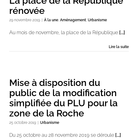
La place de la République
rénovée
29 novembre 2019
|
À la une
,
Aménagement
,
Urbanisme
Au mois de novembre, la place de la République
[...]
Lire la suite
Mise à disposition du
public de la modification
simplifiée du PLU pour la
zone de la Roche
25 octobre 2019
|
Urbanisme
Du 25 octobre au 28 novembre 2019 se déroule
[...]